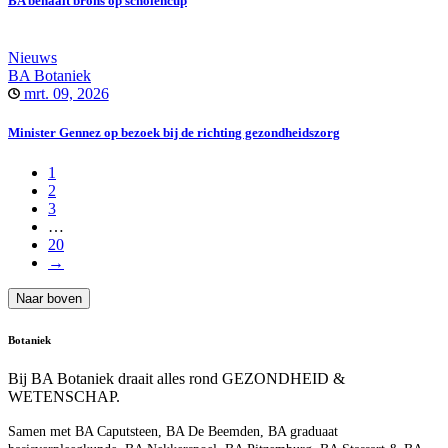
BA behaalt brons op scholencup
Nieuws
BA Botaniek
mrt. 09, 2026
Minister Gennez op bezoek bij de richting gezondheidszorg
1
2
3
…
20
→
Naar boven
Botaniek
Bij BA Botaniek draait alles rond GEZONDHEID &
WETENSCHAP.
Samen met BA Caputsteen, BA De Beemden, BA graduaat