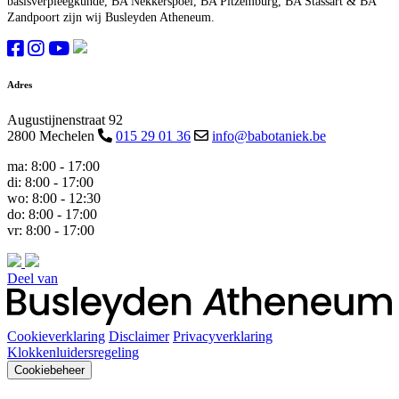
basisverpleegkunde, BA Nekkerspoel, BA Pitzemburg, BA Stassart & BA
Zandpoort zijn wij Busleyden Atheneum.
Adres
Augustijnenstraat 92
2800 Mechelen
015 29 01 36
info@babotaniek.be
ma:
8:00 - 17:00
di:
8:00 - 17:00
wo:
8:00 - 12:30
do:
8:00 - 17:00
vr:
8:00 - 17:00
Deel van
Cookieverklaring
Disclaimer
Privacyverklaring
Klokkenluidersregeling
Cookiebeheer