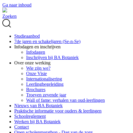
Ga naar inhoud
Zoeken
Studieaanbod
7de jaren en schakeljaren (Se-n-Se)
Infodagen en inschrijven
Infodagen
Inschrijven bij BA Botaniek
Over onze werking
Wie zijn we?
Onze Visie
Internationalisering
Leerlingbegeleiding
Brochures
Troeven zevende jaar
Wall of fame: verhalen van oud-leerlingen
Nieuws van BA Botaniek
Praktische informatie voor ouders & leerlingen
Schoolreglement
Werken bij BA Botaniek
Contact
Open scholenmarathon - Dag van de zorg