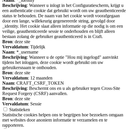
Naam
: *_identity
Beschrijving
: Wanneer u inlogt in het Configuratiescherm, krijgt u
een authenticatie cookie dat gebruikt wordt om uw geauthenticeerde
status te behouden. De naam van het cookie wordt voorafgegaan
door een lange, willekeurig gegenereerde string, gevolgd door
_identity. Het cookie slaat alleen informatie op die nodig is om een
veilige, geauthenticeerde sessie te onderhouden en blijft alleen
bestaan zolang de gebruiker geauthenticeerd is in Craft.
Bron
: deze site
Vervaldatum
: Tijdelijk
Naam
: *_username
Beschrijving
: Wanneer u de optie "Hou mij ingelogd" aanvinkt
tijdens het inloggen, deze cookie wordt gebruikt om uw
gebruikersnaam te onthouden.
Bron
: deze site
Vervaldatum
: 12 maanden
Naam
: CRAFT_CSRF_TOKEN
Beschrijving
: Beschermt ons en u als gebruiker tegen Cross-Site
Request Forgery (CSRF) aanvallen.
Bron
: deze site
Vervaldatum
: Sessie
Statistieken
Statistische cookies helpen ons te begrijpen hoe bezoekers omgaan
met websites door anoniem informatie te verzamelen en te
rapporteren.